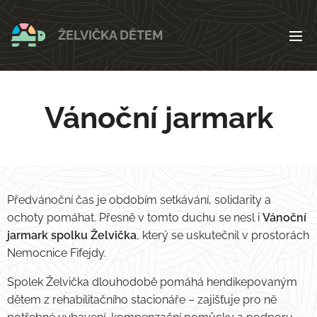
ŽELVIČKA DĚTEM
Vánoční jarmark
Předvánoční čas je obdobím setkávání, solidarity a
ochoty pomáhat. Přesně v tomto duchu se nesl i
Vánoční
jarmark spolku Želvička
, který se uskutečnil v prostorách
Nemocnice Fifejdy.
Spolek Želvička dlouhodobě pomáhá hendikepovaným
dětem z rehabilitačního stacionáře – zajišťuje pro ně