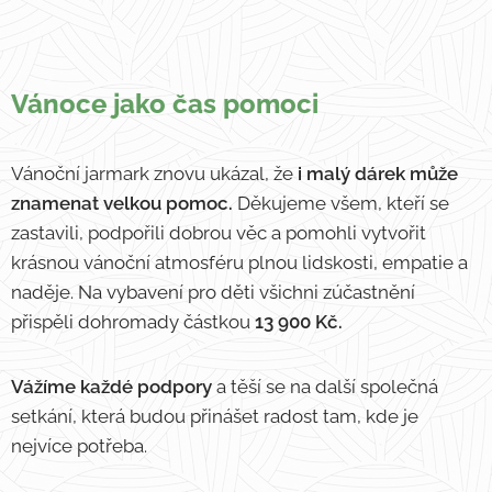
Vánoce jako čas pomoci
Vánoční jarmark znovu ukázal, že
i malý dárek může
znamenat velkou pomoc.
Děkujeme všem, kteří se
zastavili, podpořili dobrou věc a pomohli vytvořit
krásnou vánoční atmosféru plnou lidskosti, empatie a
naděje. Na vybavení pro děti všichni zúčastnění
přispěli dohromady částkou
13 900 Kč.
Vážíme každé podpory
a těší se na další společná
setkání, která budou přinášet radost tam, kde je
nejvíce potřeba.